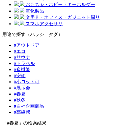
おもちゃ・ホビー・キーホルダー
電化製品
文房具・オフィス・ガジェット周り
スマホアクセサリ
用途で探す（ハッシュタグ）
#アウトドア
#エコ
#サウナ
#トラベル
#多機能
#安価
#小ロット可
#展示会
#春夏
#秋冬
#自社企画商品
#高級感
「#春夏」の検索結果